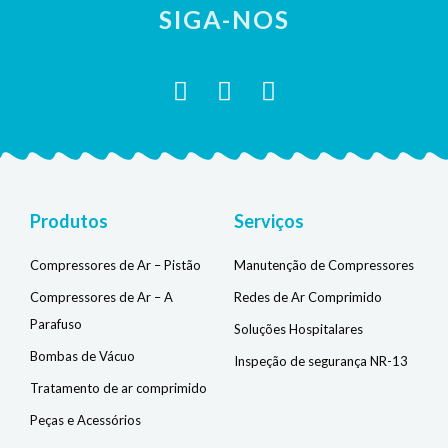
SIGA-NOS
I
F
Y
n
a
o
s
c
u
t
e
t
a
b
u
g
o
b
Produtos
Serviços
r
o
e
a
k
Compressores de Ar – Pistão
Manutenção de Compressores
m
-
Compressores de Ar – A
Redes de Ar Comprimido
f
Parafuso
Soluções Hospitalares
Bombas de Vácuo
Inspeção de segurança NR-13
Tratamento de ar comprimido
Peças e Acessórios