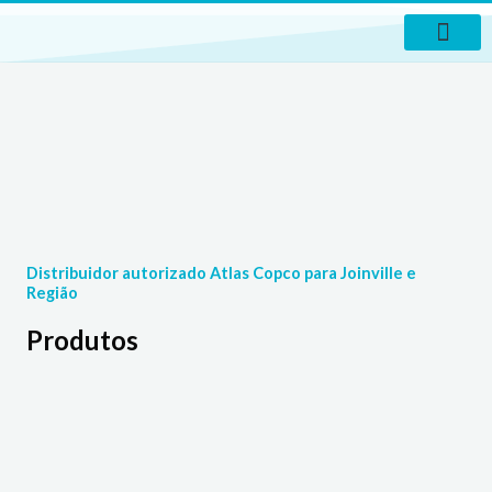
Ir
para
o
conteúdo
Distribuidor autorizado Atlas Copco para Joinville e
Região
Produtos